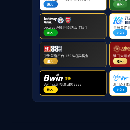
本科生教育
研究生教育
培养成果
教学成果
学生竞赛
实践育人
特色培养项目