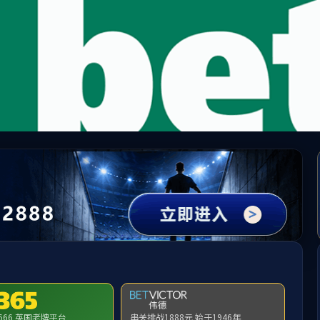
sunbet(中国区)官方网站
首页
学院概况
新闻公告
人才培