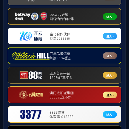
---学生常用系统快捷入口---
---党政管理机构及群团组织---
---教辅机构及科研机构---
---产业机构---
地址：广东省东莞市莞城街道东正社区学院路251号
邮编：523106
sunbet(中国区)官方网站©版权所有
备案/许可证编号：粤ICP备05008829号