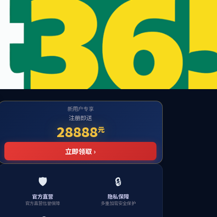
学校首页
联系我们
EN
养
师资科研
学生发展
党群工作
国际交流