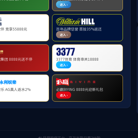
当前位置:
首页
-
学生发展
25
学工队伍
2026-03
邓毅青中共党员团委书记，学生工作办公室负责人负责2022级工商管理、人力资源、会计
业、班主任工作付小全中共党员应用经济系学生第一党支部书记负责2025级人力资源管
全教育工作潘雁钦中共党员工商管理系学生第一党支部书记负责2023级工商管理、人力
负责2024级经济与金融...
27
sunbet,sunbet官网学生退出国际班（卓越班）申请表
2026-03
点击链接下载附件
27
sunbet,sunbet官网公共外语学分认定流程
2026-03
点击链接下载附件
27
sunbet,sunbet官网课程分数补偿申请表（模板）
2026-03
点击链接下载附件
27
sunbet,sunbet官网学生缓考申请表
2026-03
点击下载附件