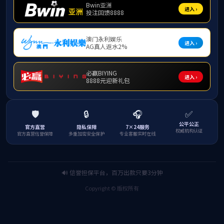
“辅修”...
行对sunbet官网各年级部分学生宿舍进行了走访，为学生带去了
关心和慰问，进一步了解学生的精神面貌、生活情况与学习状
态。
22
sunbet,sunbet官网劳动教育顺利开展
2024-03
为了进一步加强学生的劳动意识与责任意识，充分利用校园环境
资源，3月21日下午，sunbet,sunbet官网21级工管2班、21级人
资1班、21级人资2班在经管团学志愿服务站的指导下，于莞城校
区顺利开展劳动教育活动。本次劳动教育将各个班分成四组，并
15
sunbet,sunbet官网班长沙龙暨学风班风建设讨论
按照班级划分清扫区域，活动范围覆盖一饭门口、校道、教学楼
2023-12
架空层、守正园、大礼堂、人才之星。组长领导小组成员积极清
座谈会顺利举行
扫校园的各个角落，在活动过程中同学们都各司其职、干劲十
为加强引导2023级班集体建设优良学风班风，12月13日晚，
足，最后顺...
sunbet,sunbet官网班长沙龙暨学风班风建设讨论座谈会于莞城校
区4520教室顺利开展。sunbet,sunbet官网党委副书记黄湘，辅
导员刘欣颖，先进班集体代表黄馨、黄栩晴、王诗语、邹薇、黄
15
sunbet,sunbet官网班长沙龙暨学风班风建设讨论
俊豪以及2023级各班班长参与了本次活动。先进班集体代表们先
2023-12
后分别进行了经验分享。他们从班干部团队分工，在日常的学习
座谈会顺利举行
生活中发挥好榜样作用；班级标语的使用，有效地提升班级凝聚
为加强引导2023级班集体建设优良学风班风，12月13日晚，
力与战斗力；有...
sunbet,sunbet官网班长沙龙暨学风班风建设讨论座谈会于莞城校
区4520教室顺利开展。sunbet,sunbet官网党委副书记黄湘，辅
导员刘欣颖，先进班集体代表黄馨、黄栩晴、王诗语、邹薇、黄
09
2023年新生入学教育总结表彰大会暨新生交流会
俊豪以及2023级各班班长参与了本次活动。先进班集体代表们先
2023-10
后分别进行了经验分享。他们从班干部团队分工，在日常的学习
顺利召开
生活中发挥好榜样作用；班级标语的使用，有效地提升班级凝聚
为总结2023级新生学子为期一个月的军训生活，10月8日，
力与战斗力；有...
sunbet,sunbet官网于莞城校区大礼堂举行了2023级新生入学教
育总结表彰大会暨新生交流会。sunbet,sunbet官网副院长刘川，
党委副书记黄湘，学院辅导员熊涛、付小全、付中鑫、梁雅俐出
席本次会议。会议伊始，全体观看新生入学教育视频回顾视频。
...
...
上页
1
3
4
5
6
7
视频重现了2023级经管新生学子为期一个月的军训生活以及开展