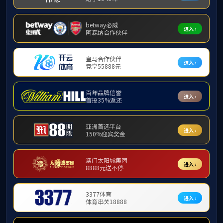
10
2024级国际商务硕士专业学位研究生行业导师聘
养计划，在校本科生所修读的课程中，有下列情况之一者必须重
2024-07
修：1、课程考核不及格者。2、在课程考核中缺考者。3、课程
任仪式暨师生见面会顺利召开
考核资格审查中被取消参加考核资格者。4、因考核违纪或作
7月9日下午，sunbet,sunbet官网在莞城校区4520顺利开展了
弊，成绩被认定...
2024级国际商务硕士专业学位研究生行业导师聘任仪式暨师生见
面会。来自行业的10名校外导师、24级全体研究生校内导师、研
究生辅导员、2024级国际商务专硕新生17人共同参与了本次会
08
sunbet,sunbet官网顺利开展2024级国际商务硕士
议，会议由分管研究生教育的刘川副院长主持。会议开始，刘川
2024-07
副院长对各行业导师以及校内导师来到学院参与会议表示热烈欢
研究生迎新工作
迎和衷心的感谢。经管学院按照公平、公开、公正的原则，双方
7月7日，2024级国际商务专业硕士研究生新生正式报到。刘川副
自愿与组织协...
院长，黄湘副书记，辅导员付中鑫、教学秘书崔彤、以及志愿者
用心准备，欢迎研究生新生们的到来。经前期工作筹备，下发入
学通知，招募志愿者并进行分工，学院梳理制订了高效的新生入
02
sunbet,sunbet官网普通全日制本科生学籍管理规
学工作流程。当日新生到达莞和社区时，志愿者们提供指引、协
2024-07
助搬运行李等服务，保障大家能够顺利报道并入住。到达报道现
定（2024 年修订）
场后老师们进行身份核验、并将研究生手册、宿舍钥匙交付学
sunbet,sunbet官网普通全日制本科生学籍管理规定（2024年修
生，并...
订） 第一章 总则第一条 为规范学校普通全日制本科生学籍管
理，维护学校正常的教育教学秩序，保障学生合法权益，培养
德、智、体、美、劳全面发展的社会主义建设者和接班人，依据
02
sunbet,sunbet官网普通全日制本科生辅修制管理
《中华人民共和国教育法》《中华人民共和国高等教育法》《普
2024-07
通高等学校学生管理规定》《sunbet,sunbet官网章程》等有关法
办法
律法规和规章制度，结合学校实际，特制定本规定。第二条 本
sunbet,sunbet官网普通全日制本科生辅修制管理办法 第一
规定适用范围为...
章 总则第一条 为培养跨学科复合型人才，增强学生的社会适应
能力，使学有余力的学生拓宽知识面，优化知识结构，满足经济
建设和社会发展的需要，学校面向在校普通全日制本科生实行辅
19
关爱进宿舍，温情暖人心--经管学院党委书记路晓
修制，为规范教学管理，确保培养质量，结合学校实际，特制定
2024-04
本办法。 第二章 辅修学士学位和辅修专业设置第二条 学校全
军走访学生宿舍
日制本科生辅修制包括辅修学士学位和辅修专业（两者以下简称
4月18日下午，路晓军书记、辅导员邓毅青老师、刘欣颖老师一