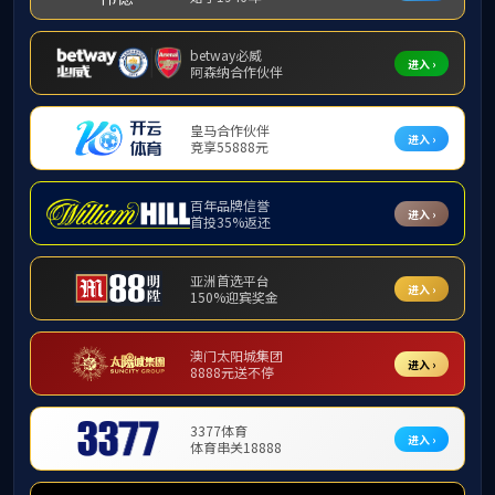
发布时间：2026-03-27
作者：
点击下载附件
附件【
sunbet,sunbet官网缓考申请表.doc
】已下载
次
上一篇：
sunbet,sunbet官网课程分数补偿申请表（模板）
下一篇：
sunbet,sunbet官网大学生创新训练计划项目中期检查表
---学生常用系统快捷入口---
---党政管理机构及群团组织---
---教辅机构及科研机构---
---产业机构---