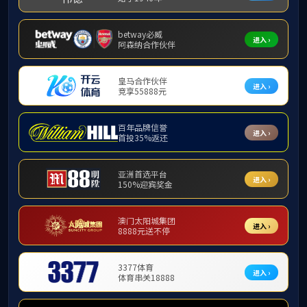
七月流火，初心如磐。sunbet,sunbet官网学贷春风助学突击
队怀揣着将国家资助政策送进千家万户的使命，奔赴茂名多地，
以座谈交流、驿站值守、入户宣讲、社区摆摊、云端直播等多元
形式，开启了一场场温暖而扎实的政策传递行动，让助学春风拂
过乡村与城市的每一个角落。
一、突击队下石曹村进行政策宣讲
7 月 8 日，sunbet,sunbet官网学贷春风助学突击队赴茂名石
曹村，开展国家资助和助学贷款政策宣讲活动。活动中，突击队
与村委会座谈，交流困难学生情况，探讨政策精准推送方案；在
村党员志愿服务岗定点值守，为村民提供政策咨询；队员们还入
户走访，用通俗语言详解贷款额度、申请条件等内容，打通政策
宣讲 “最后一公里”。活动尾声，双方合影留念。这是突击队活动
首日，接下来他们将继续在茂名市推进宣讲，让助学政策惠及更
多学子。