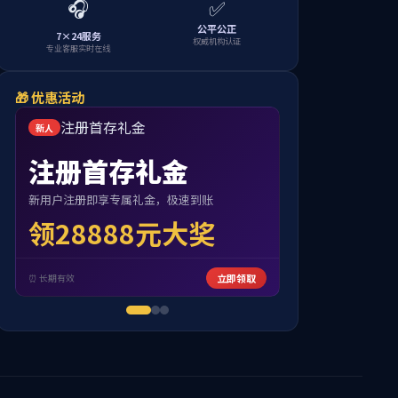
t,sunbet官网新生入学教育讲座之国防安全教育专题讲
周海鹏担任本次讲座的主讲人。讲座伊始，周海鹏老师以
他表示国防是增强民族凝聚力、提高全民素质的重要途
利召开
，sunbet,sunbet官网四大学生组织宣讲会于莞城校
新闻中心指导老师付中鑫与经管学院四大学生组织成员及
办的整体工作布局，呼吁同学们加入经管学生党建办公
利召开
nbet官网新生入学教育讲座之新生心理适应及情绪管理专题
师苏亚玲担任本次讲座主讲人。讲座伊始，苏亚玲老师指出，大
参与社会实践活动，并以此提高自身的人际交往能力，拓
情，弘扬爱国主旋律。9月17日，经管学院团委学生会、新闻中
下午，sunbet,sunbet官网于莞城校区田径场内举行
学院新生们发放清凉物资与各组织宣传单，通过关注公众号、
sunbet,sunbet官网在莞城校区大礼堂召开创业创
以及东莞市创新创业先锋、广州市优秀青年创新创业人才
恒深老师首先解释“赛”的含义，即全国普通高校大学生竞赛