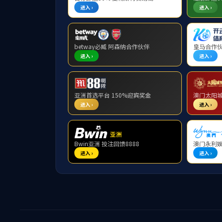
学工动态
公示公开
规章制度
学生活动
班团建设
出彩经管人
就业招聘
下载专区