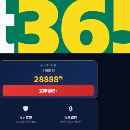
学校首页
联系我们
EN
养
师资科研
学生发展
党群工作
国际交流