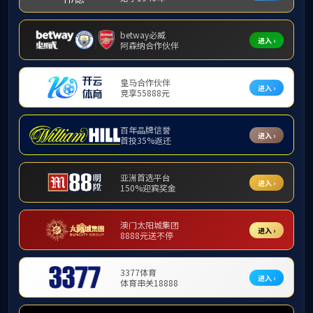
16
sunbet,sunbet官网“双语”教学实施办法(试行)
2017-11
16
sunbet,sunbet官网课程免听、成绩认定和缓考的
2017-11
管理规定
上页
1
2
3
4
下页
---学生常用系统快捷入口---
---党政管理机构及群团组织---
---教辅机构及科研机构---
---产业机构---