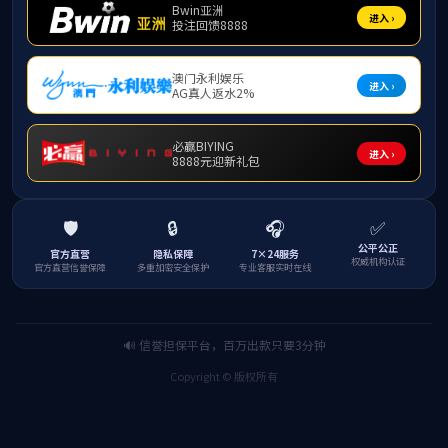
升旗仪式结束后，sunbet,sunbet官网2019级会计学（卓越计
划班）王政兴同学以毕业生的身份站上莞工青年说的舞台，在国
旗下他将自我成长与国家发展结合起来，带我们回顾了他与莞工
的四年故事。在四年的大学生活里，他始终牢记莞工“学而知不足”
的校训，深感使命在肩，以敢闯敢试的精神积极参加了“互联网
+”、“挑战杯”等系列竞赛，并取得了不错的成绩。同时他也积极参
与志愿活动，深刻体会为人民服务的快乐，在社会实践中不断丰
富阅历，涵养品格。在学业方面他也没有落下，不仅辅修了法学
学士学位，还主动请缨成为了一项省级大创课题的项目负责人，
以第一作者的身份在AMI刊物上发表了万字论文一篇。讲话最后，
他对大学四年支持帮助他的老师、同学表示了感谢，并激励师弟
师妹们不要惧怕成长路上的坎坷，坚定信念阔步迈向锦绣前程。