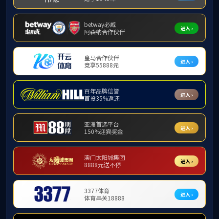
发布时间：2023-06-06
作者：
6月5日上午，sunbet,sunbet官网莞城校区举行升旗仪式，莞
城校区党委学研工部、团委、知行学院、二级学院学生工作负责
人、辅导员及2022级全体同学参加本次仪式。国旗护卫队身着整
洁的戎装，迈着铿锵有力的步伐，在全体师生的注目下护送国旗
入场，伴随着中华人民共和国国歌响起，鲜艳的五星红旗冉冉升
起，全体师生肃穆敬礼。