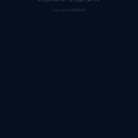
升旗仪式后，sunbet,sunbet官网2020级投资学1班的赵志刚同学登上
》为题，分享他对志愿服务精神的感悟。“志愿服务是社会文明进步的重要标志
学引用习近平总书记的话语，结合他自入学以来参加志愿服务活动的真实经历，
了培育志愿精神对人的价值观塑造和自我发展提升的重要性。最后，他呼吁同
神、奋斗精神转化为服务群众、服务社会的不竭动力，以奉献之姿彰显青春风