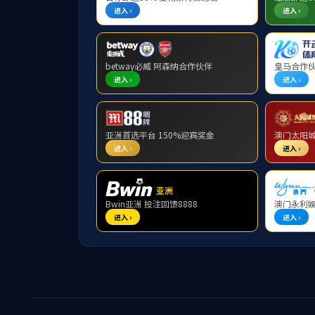
学工动态
公示公开
规章制度
学生活动
班团建设
责
国
出彩经管人
就业招聘
下载专区