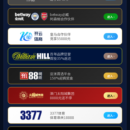
发布时间：2026-03-16
作者：
根据教育部《2026年全国硕士研究生招生工作管理规定》和
《关于做好 2026年全国硕士研究生招生复试录取工作的通知》等
有关文件精神，及学校相关规定，
现将sunbet,sunbet官网国际商
务（025400）、数字经济（025800）硕士学位点2026年硕士研
究生招生复试录取工作安排通知如下。
一、复试初试成绩要求
（一）第一志愿报考sunbet官网国际商务、数字经济硕士专
业，且分数达到国家经济学A类考生分数线。
（二）复试采取差额形式。进入复试的考生人数一般不少于
学科专业已公布招生计划的120%。合格生源数量不足的，全部合
格生源参加复试。
二、复试资格审查