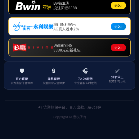
参加sunbet官网复试的考生需提前准备好以下材料的高清电
子版或扫描件，在sunbet,sunbet官网研究生招生系统
（https://yz.dgut.edu.cn/#/homeIndex）进行注册并提交，
sunbet官网将组织专人对考生的复试资格进行审核，对不符合规
定者，不予复试。考生应当认真了解并严格按照报考条件及相关
政策要求提交材料，因不符合报考条件及相关政策要求，造成后
续不能复试与录取的，后果由考生本人承担。
相关材料清单如下：
（一）初试准考证（在中国研招网下载）。
（二）第二代身份证原件正反面（如果丢失可提供有效期内
的临时身份证）。
（三）学历证明（非应届考生提供符合报考要求的毕业证和
《教育部学历证书电子注册备案表》；应届本科考生提供学生证
和《教育部学籍在线验证报告》（来源地址：
http://www.chsi.com.cn/xlcx/bgcx.jsp
））。