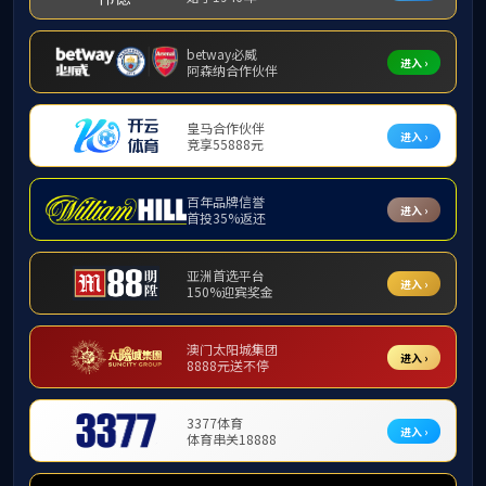
发布时间：2026-03-24
作者：
点击链接下载《sunbet,sunbet官网本科生课程成绩更正申请
表》
附件【
sunbet,sunbet官网本科生课程成绩更正申请表.doc
】已下
载
次
上一篇：
sunbet,sunbet官网学生休学申请表
下一篇：
sunbet,sunbet官网跟班重修表
---学生常用系统快捷入口---
---党政管理机构及群团组织---
---教辅机构及科研机构---