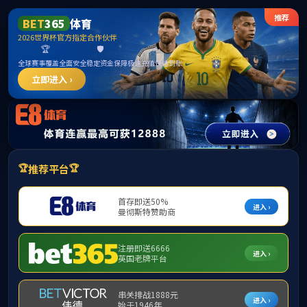
sunbet(中国区)官方网站
学生发展
当前位置:
首页
-
学生发展
-
下载专区
- 正文
sunbet,sunbet官网本科生课程成
绩更正申请表