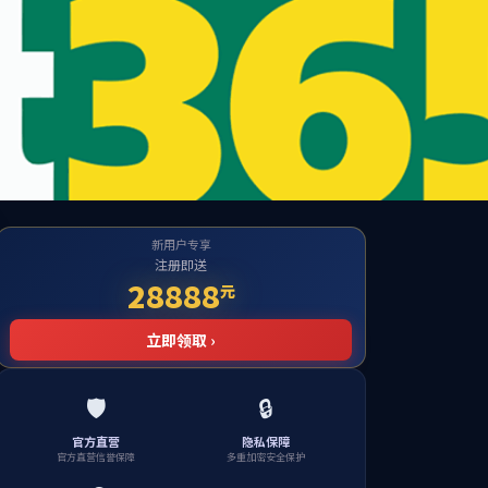
招生就业
特色班
下载专区
unbet官网
>
招生就业
>
研究生招生
> 正文
业硕士研究生复试结果公示（调
次
字体：
大
小