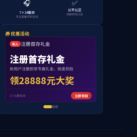
】【
告诉好友
】【
打印此文
】【
关闭窗口
】