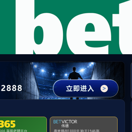
sunbet(中国区)官方网站
教学工作
科研工作
党建工作
学生工作
sunbet
工会妇女
您现在的位置：
sunbet,s
sunbet,sunbet官网2025年国际商务专
剂志愿）
作者：
来源：本站原创
发布时间：2025/04/14
点击数：
0