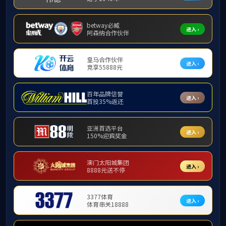
点击排行
的精神生活和业余生活，
sunbet,sunbet官网
妇女小组于3月11日开展
最新图文
以文化人，以...
学思践悟二十...
“温暖经管，...
慰问生育教工 ...
sunbet官网举办“插...
“疫”战之下...
经管大家庭 携...
学院慰问生育...