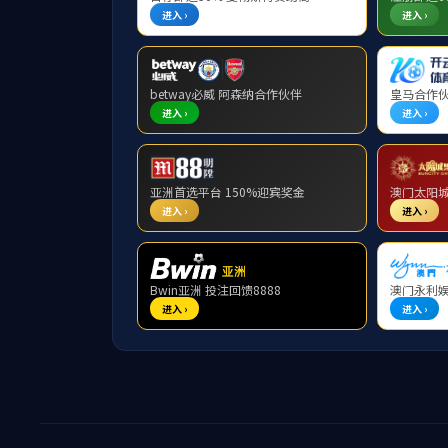
点击排行
sunbet,sunbet官网
最新图文
中共预备党员...
sunbet官网在2020年...
中共预备党员...
经济与管理学...
接收中共预备...
确定入党积极...
2020上半年入...
经管学院学生...