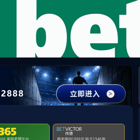
sunbet(中国区)官方网站
教学工作
科研工作
党建工作
学生工作
sunbet
工会妇女
您现在的位置：
sunbet
sunbet,sunbet官网召开全体党员大会选
学校党代会代表
作者：佚名
来源：本站原创
发布时间：2019/07/01
点击数：
0