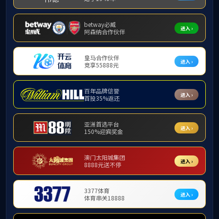
点击排行
sunbet,sunbet官网
最新图文
上一篇文章：
关于举办校党校
下一篇文章：
关于印发《中共s
中共预备党员...
sunbet官网在2020年...
网友评论：
没有任何评论
中共预备党员...
经济与管理学...
接收中共预备...
确定入党积极...
2020上半年入...
经管学院学生...