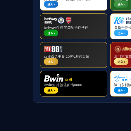
最新图文
sunbet,sunbet官网
sunbet,sunbet官网...
关于2024-2025...
sunbet,sunbet官网
sunbet,sunbet官网...
2...
关于开展《绿...
《东莞市导入...
2023年经济与...
2023年经济与...