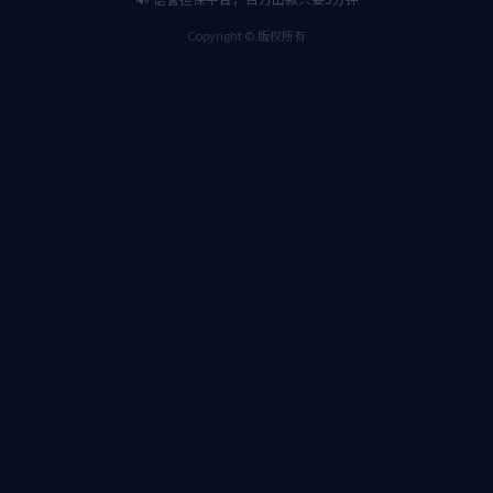
参加sunbet官网复试的考生需提前准备好以下
在sunbet,sunbet官网研究生招生系统（https://yz.dgut
行注册并提交，sunbet官网将组织专人对考生的复
定者，不予复试。考生应当认真了解并严格按照报考
料，因不符合报考条件及相关政策要求，造成后续不
生本人承担。
相关材料清单如下：
（一）初试准考证（在中国研招网下载）。
（二）第二代身份证原件正反面（如果丢失可提
证）。
（三）学历证明（非应届考生提供符合报考要求