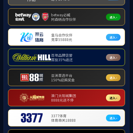
专业。质量管理工程
点击排行
伍，同时依托相关学
sunbet,sunbet官网
中心签署合作协议，
最新图文
本专业依托广东省
心平台，为企业开展
应用经济系情...
管理工程系情...
量管理专业人才。根
期发展规划，明确了
作性和指导性的人才
工商管理系情...
质量管理工程...
件完善、教学过程和
师的满意度很高，整
国际经济与贸...
经济与金融专...
质量管理工程专
德树人，专业基于粤
转型和现代产业发展
会计学专业介绍
人力资源管理...