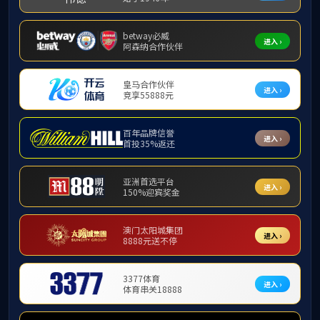
经过上学期学校和老师们的
点击排行
官网首届国际商管系金融国际
sunbet,sunbet官网
最新图文
官网团总支、学生会新闻
际班班主任侯凤雄老师以
经管学院组织1...
天太热，没精...
该班由29名同学组成，
别。作为班主任之一的侯
刚刚起步，在往后的发展
经管学院《企...
经管学院国际...
而对于学生来说，班长
可以使同学们学习到国外
sunbet官网国际项目...
美国新墨西哥...
们来说有些难度，但也给
印，当下的目标是大幅度
sunbet官网赴西班牙...
西班牙康普顿...
现自己加入这个班的初衷