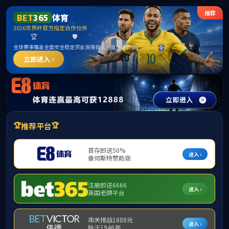
sunbet(中国区)官方网站
网站首页
院系概况
新闻公告
教学工作
科研工作
党建
今日：
2026年8月6日 星期四
栏目导航
招生简章
工作动态
教学计划
下载专区
作者：佚名
来源