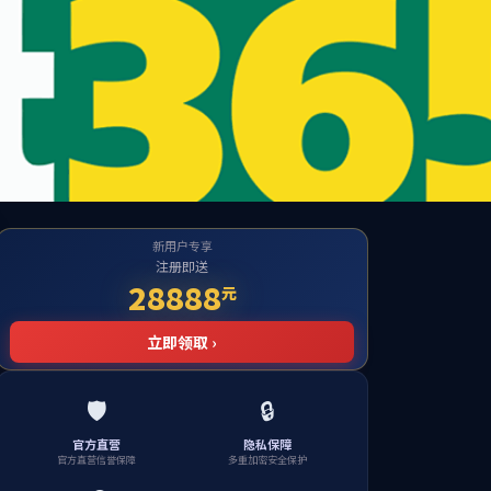
招生就业
特色班
下载专区
,sunbet官网
>
学生工作
>
学生活动
> 正文
动顺利举行
数：
0
次
字体：
大
小
为主题的团日活动在第一饭堂门