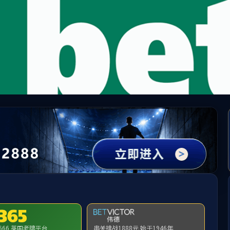
sunbet(中国区)官方网站
教学工作
科研工作
党建工作
学生工作
sunbet
工会妇女
您现在的位置：
sunbet
sunbet,sunbet官网团日活
作者：经管团学宣传部
来源：本站原创
发布时间：2021/04/26
点击
4月22日下午，以“活力在基层、成才在莞工”