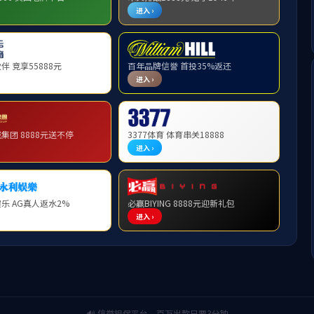
口顺利举行。学生们和教师们积极参与了本次活动。
本次活动包括
“绘多彩陶瓷、展心中梦想”和“绘