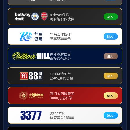
馆，一同参加sunbe
教师代表、学生代表以
sunbet,sunbet官网
点击排行
最新图文
传承雷锋志，...
sunbet官网顺利举行...
2024级国际商...
经济与管理学...
关爱进宿舍，...
经济与管理学...